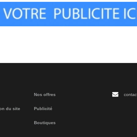
Nos offres
contac
on du site
Publicité
Boutiques